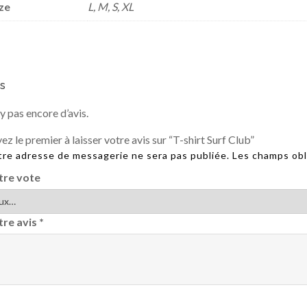
ze
L, M, S, XL
s
n’y pas encore d’avis.
ez le premier à laisser votre avis sur “T-shirt Surf Club”
re adresse de messagerie ne sera pas publiée.
Les champs obl
tre vote
tre avis
*