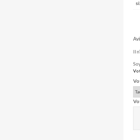
si
Avi
Il 
Soy
Vot
Vo
Vo