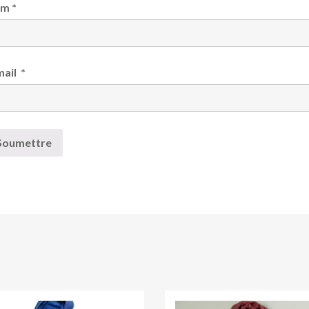
om
*
mail
*