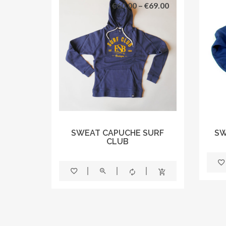
€
60.00
–
€
69.00
SWEAT CAPUCHE SURF
SW
CLUB