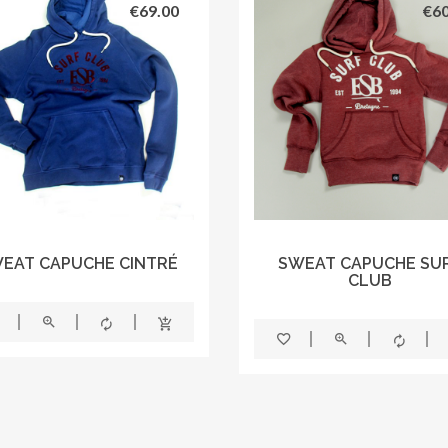
€
69.00
€
60
EAT CAPUCHE CINTRÉ
SWEAT CAPUCHE SU
CLUB